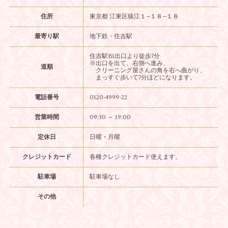
住所
東京都 江東区猿江１−１８−１８
最寄り駅
地下鉄・住吉駅
住吉駅B1出口より徒歩7分
※出口を出て、右側へ進み、
道順
クリーニング屋さんの角を右へ曲がり、
まっすぐ歩いて7分ほどになります。
電話番号
0120-4999-22
営業時間
09:30 ～ 19:00
定休日
日曜・月曜
クレジットカード
各種クレジットカード使えます。
駐車場
駐車場なし
その他